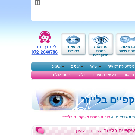
תחילתו
של
דף
אינטרנט,
לחץ
אנטר
כדי
לעבור
לאזור
מרפאות
מרפאות
מרפאות
תוכן
רת שיער
הסרת
שיניים
משקפיים
מרכזי
אסתטיקה רפואית
שיער
עיניים
שיניים
חדשות
גולשים מספרים
בלוג
פרסם אצלנו
יים בלייזר
ת משקפיים
פורום הסרת משקפיים בלייזר
>
קפיים בלייזר
[727 דיונים פעילים]