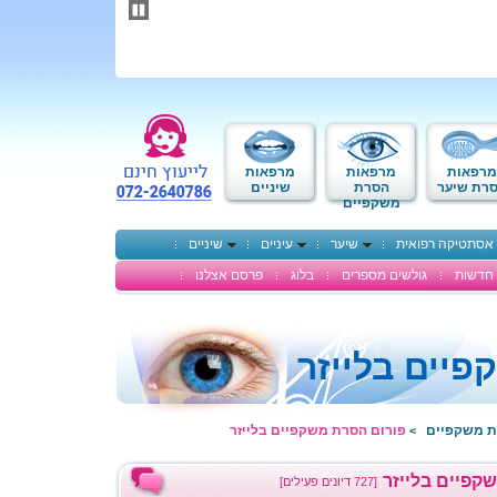
תחילתו
של
דף
אינטרנט,
לחץ
אנטר
כדי
לעבור
לאזור
מרפאות
מרפאות
מרפאות
תוכן
רת שיער
הסרת
שיניים
משקפיים
מרכזי
אסתטיקה רפואית
שיער
עיניים
שיניים
חדשות
גולשים מספרים
בלוג
פרסם אצלנו
יים בלייזר
ת משקפיים
פורום הסרת משקפיים בלייזר
>
קפיים בלייזר
[727 דיונים פעילים]