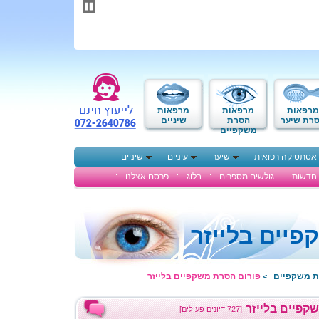
תחילתו
של
דף
אינטרנט,
לחץ
אנטר
כדי
לעבור
לאזור
מרפאות
מרפאות
מרפאות
תוכן
רת שיער
הסרת
שיניים
משקפיים
מרכזי
אסתטיקה רפואית
שיער
עיניים
שיניים
חדשות
גולשים מספרים
בלוג
פרסם אצלנו
יים בלייזר
ת משקפיים
פורום הסרת משקפיים בלייזר
>
קפיים בלייזר
[727 דיונים פעילים]