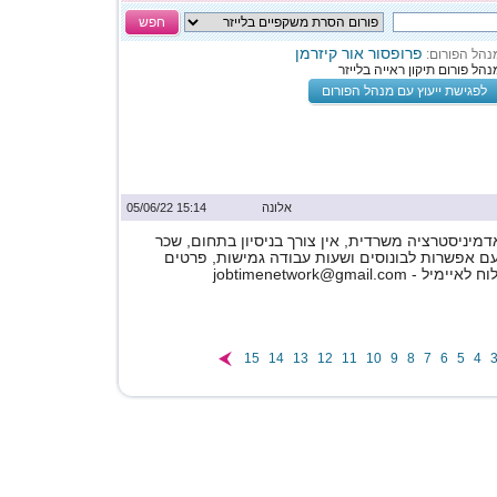
חפש
פרופסור אור קיזרמן
נהל הפורום:
נהל פורום תיקון ראייה בלייזר
לפגישת ייעוץ עם מנהל הפורום
אלונה
15:14 05/06/22
מיניסטרציה משרדית, אין צורך בניסיון בתחום, שכר
ם אפשרות לבונוסים ושעות עבודה גמישות, פרטים
jobtimenetwork@gmail.co
15
14
13
12
11
10
9
8
7
6
5
4