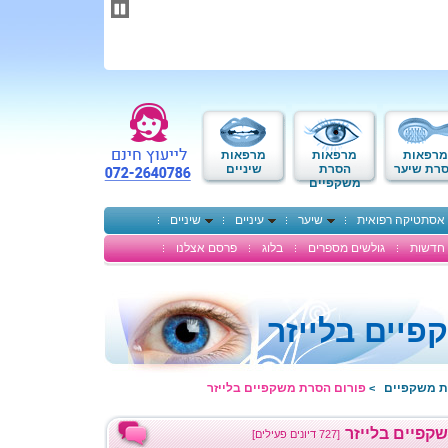
תחילתו
של
דף
אינטרנט,
לחץ
אנטר
כדי
לעבור
לאזור
מרפאות
מרפאות
מרפאות
תוכן
רת שיער
הסרת
שיניים
משקפיים
מרכזי
אסתטיקה רפואית
שיער
עיניים
שיניים
חדשות
גולשים מספרים
בלוג
פרסם אצלנו
יים בלייזר
ת משקפיים
פורום הסרת משקפיים בלייזר
>
קפיים בלייזר
[727 דיונים פעילים]