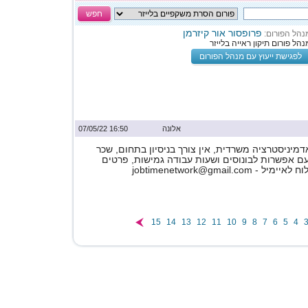
חפש
פרופסור אור קיזרמן
נהל הפורום:
נהל פורום תיקון ראייה בלייזר
לפגישת ייעוץ עם מנהל הפורום
אלונה
16:50 07/05/22
מיניסטרציה משרדית, אין צורך בניסיון בתחום, שכר
ם אפשרות לבונוסים ושעות עבודה גמישות, פרטים
jobtimenetwork@gmail.co
15
14
13
12
11
10
9
8
7
6
5
4