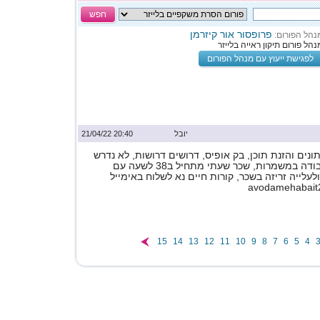
חפש
פרופסור אור קיזרמן
נהל הפורום:
נהל פורום תיקון ראייה בלייזר
לפגישת ייעוץ עם מנהל הפורום
יובל
20:40 21/04/22
נים והזנת תוכן, בק אופיס, דרושים דרושות, לא נדרש
ניסיון, אפשרות לעבודה במשמרות, שכר שעתי מתחיל ב38 לשעה עם
לעלייה זריזה בשכר, קורות חיים נא לשלוח באימייל
avodamehabait
15
14
13
12
11
10
9
8
7
6
5
4