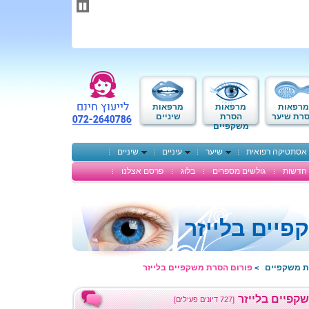
תחילתו
של
דף
אינטרנט,
לחץ
אנטר
כדי
לעבור
לאזור
מרפאות
מרפאות
מרפאות
תוכן
רת שיער
הסרת
שיניים
משקפיים
מרכזי
אסתטיקה רפואית
שיער
עיניים
שיניים
חדשות
גולשים מספרים
בלוג
פרסם אצלנו
יים בלייזר
ת משקפיים
פורום הסרת משקפיים בלייזר
>
קפיים בלייזר
[727 דיונים פעילים]