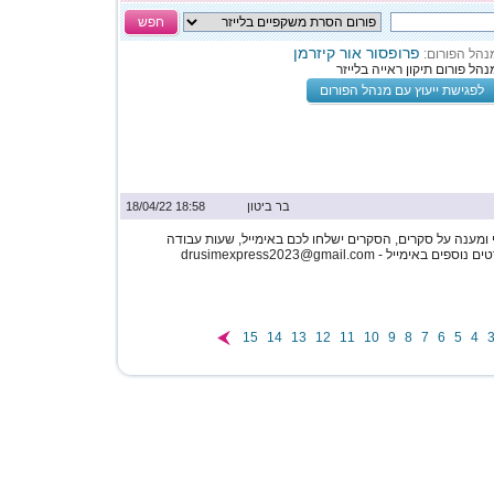
חפש
פרופסור אור קיזרמן
נהל הפורום:
נהל פורום תיקון ראייה בלייזר
לפגישת ייעוץ עם מנהל הפורום
בר ביטון
18:58 18/04/22
 ומענה על סקרים, הסקרים ישלחו לכם באימייל, שעות עבודה
ימייל - drusimexpress2023@gmail.com
15
14
13
12
11
10
9
8
7
6
5
4