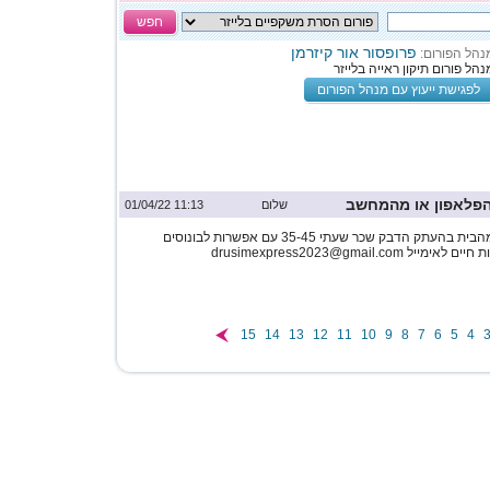
חפש
פרופסור אור קיזרמן
נהל הפורום:
נהל פורום תיקון ראייה בלייזר
לפגישת ייעוץ עם מנהל הפורום
פלאפון או מהמחשב
שלום
11:13 01/04/22
דרושים לעבודה קלה מהבית בהעתק הדבק שכר שעתי 35-45 עם אפשרות לבונוסים
drusimexpress2023@gmail.co
15
14
13
12
11
10
9
8
7
6
5
4