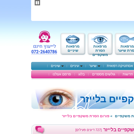
תחילתו
של
דף
אינטרנט,
לחץ
אנטר
כדי
לעבור
לאזור
מרפאות
מרפאות
מרפאות
תוכן
רת שיער
הסרת
שיניים
משקפיים
מרכזי
אסתטיקה רפואית
שיער
עיניים
שיניים
חדשות
גולשים מספרים
בלוג
פרסם אצלנו
יים בלייזר
ת משקפיים
פורום הסרת משקפיים בלייזר
>
קפיים בלייזר
[727 דיונים פעילים]