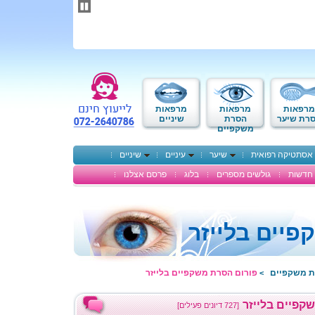
תחילתו
של
דף
אינטרנט,
לחץ
אנטר
כדי
לעבור
לאזור
מרפאות
מרפאות
מרפאות
תוכן
רת שיער
הסרת
שיניים
משקפיים
מרכזי
אסתטיקה רפואית
שיער
עיניים
שיניים
חדשות
גולשים מספרים
בלוג
פרסם אצלנו
יים בלייזר
ת משקפיים
פורום הסרת משקפיים בלייזר
>
קפיים בלייזר
[727 דיונים פעילים]