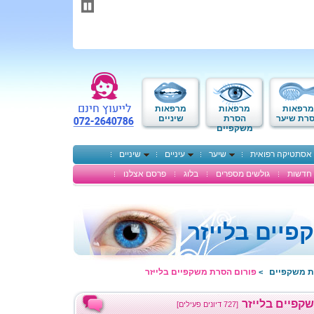
תחילתו
של
דף
אינטרנט,
לחץ
אנטר
כדי
לעבור
לאזור
מרפאות
מרפאות
מרפאות
תוכן
רת שיער
הסרת
שיניים
משקפיים
מרכזי
אסתטיקה רפואית
שיער
עיניים
שיניים
חדשות
גולשים מספרים
בלוג
פרסם אצלנו
יים בלייזר
ת משקפיים
פורום הסרת משקפיים בלייזר
>
קפיים בלייזר
[727 דיונים פעילים]