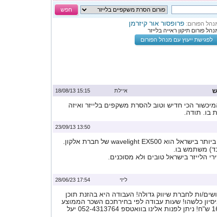
חפש
פרופסור אור קיזרמן
נהל הפורום:
נהל פורום תיקון ראייה בלייזר
לפגישת ייעוץ עם מנהל הפורום
ש
איילת
15:15 18/08/13
יכשור הכי חדיש וטוב להסרת משקפים בלייזר ואיזה
בו. תודה.
13:50 23/09/13
 wavelight EX500 של חברת אלקון.
ובד) משתמש בו.
ירי הלייזר בישראל טובים ולא מסוכנים.
ליזי
17:54 28/06/23
ים/ות לחברת שיווק גדולה! העבודה היא בהזנת תוכן
ניסיון כלשהו! שעות עבודה לפי בחירתכם השכר הממוצע