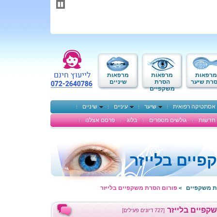
תחילתו
של
דף
אינטרנט,
לחץ
אנטר
כדי
לעבור
לאזור
מרפאות
מרפאות
מרפאות
תוכן
רת שיער
הסרת
שיניים
משקפיים
מרכזי
אסתטיקה רפואית
שיער
עיניים
שיניים
חדשות
גולשים מספרים
בלוג
פרסם אצלנו
יים בלייזר
ת משקפיים
פורום הסרת משקפיים בלייזר
>
קפיים בלייזר
[727 דיונים פעילים]