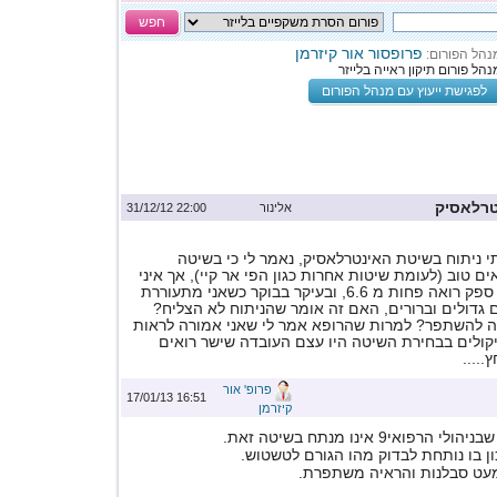
חפש
פרופסור אור קיזרמן
נהל הפורום:
נהל פורום תיקון ראייה בלייזר
לפגישת ייעוץ עם מנהל הפורום
טרלאסיק
אלינור
22:00 31/12/12
יום עשיתי ניתוח בשיטת האינטרלאסיק, נאמר לי כי בשיטה
ם טוב (לעומת שיטות אחרות כגון הפי אר קיי), אך איני
רואה טוב, אני ללא ספק רואה פחות מ 6.6, ובעיקר בבוקר כשאני מתעוררת
 גדולים וברורים, האם זה אומר שהניתוח לא הצליח?
 להשתפר? למרות שהרופא אמר לי שאני אמורה לראות
קולים בבחירת השיטה היו עצם העובדה שישר רואים
.....
פרופ' אור
16:51 17/01/13
קיזרמן
פואי9 אינו מנתח בשיטה זאת.
ן בו נותחת לבדוק מהו הגורם לטשטוש.
מעט סבלנות והראיה משתפרת.