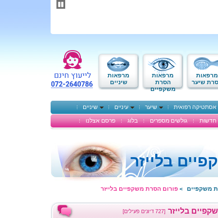
תחילתו
של
דף
אינטרנט,
לחץ
אנטר
כדי
לעבור
לאזור
מרפאות
מרפאות
מרפאות
תוכן
רת שיער
הסרת
שיניים
משקפיים
מרכזי
אסתטיקה רפואית
שיער
עיניים
שיניים
חדשות
גולשים מספרים
בלוג
פרסם אצלנו
יים בלייזר
ת משקפיים
פורום הסרת משקפיים בלייזר
>
קפיים בלייזר
[727 דיונים פעילים]