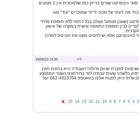
למכשיר לייזר אין 2 סוגי וויבפרונט שונים בדיוק כמו שלמכונית אין 2 מנועים
י מה דעתי על מכוני לייזר שמוכרים "עוד" סוג
בפרונט (שאכן מופעל אצלנו בכל ניתוח ללא תוספת מחיר
לעדיו) לבין תוספת התאמה אישית במקרה של אישון
קרנית.
 לוויבפרונט אלא יש להסיט מעט את הטיפול למרכז
ליזי
14:30 19/06/23
ים/ות לחברת שיווק גדולה! העבודה היא בהזנת תוכן
ניסיון כלשהו! שעות עבודה לפי בחירתכם השכר הממוצע
15
14
13
12
11
10
9
8
7
6
5
4