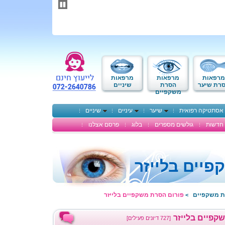
תחילתו
של
דף
אינטרנט,
לחץ
אנטר
כדי
לעבור
לאזור
מרפאות
מרפאות
מרפאות
תוכן
רת שיער
הסרת
שיניים
משקפיים
מרכזי
אסתטיקה רפואית
שיער
עיניים
שיניים
חדשות
גולשים מספרים
בלוג
פרסם אצלנו
יים בלייזר
ת משקפיים
פורום הסרת משקפיים בלייזר
>
קפיים בלייזר
[727 דיונים פעילים]