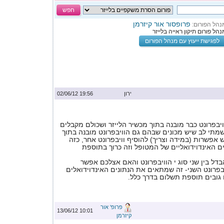
חפש
פרופסור אור קיזרמן
נהל הפורום:
נהל פורום תיקון ראייה בלייזר
לפגישת ייעוץ עם מנהל הפורום
ירון
19:56 02/06/12
בפרונט כבר מובנה בתוך מכשיר הלייזר ושכולם מקבלים
שמתי לב שיש מכונים שבהם גם הוויבפרונט מובנה בתוך
ש אפשרות (במידה וצריך) להוסיף וויבפרונט אחר, כזה
ם האינדוידואליים של המטופל וזה כרוך בתוספת
ל בין שני סוג י הוויבפרונט והאם אצלכם אפשר
פרונט השני- זה שמתאים את הנתונים האינדוידואלים
 גובים תוספת תשלום בדרך כלל.
פרופ' אור
10:01 13/06/12
קיזרמן