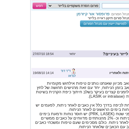
חפש
פרופסור אור קיזרמן
נהל הפורום:
נהל פורום תיקון ראייה בלייזר
לפגישת ייעוץ עם מנהל הפורום
ייזר בעיניים?
יוחאי
18:54 27/07/10
ד"ר דוד
וח ולאחריו
14:14 19/08/10
לנדאו
אב מכיוון שאנחנו נותנים טיפות אילחוש מקומיות
ב בזמן הניתוח, יחד עם זאת מרגישים תחושה של לחץ
לזמנים קצרים בעיקר בשלב חיתוך כיפת הקרנית בשיטת
LASI).
ת לכיפה בדרך כלל אין כאבים לאחר ניתוח, לפעמים יש
חות בימים הראשונים לאחר הניתוח.
בשיטת הלייזר על פני שטח (PRK, LASEK) יש חוסר נוחות ודמעת בימים
הראשונים לאחר הניתוח וכ- 2% מהנותחים מדווחים על כאבים ממשיים
 לאחר ניתוח. כולם מסכימים שעם טיפות ומשכחי כאבים
ב עם הכאבים שלאחר הניתוח.