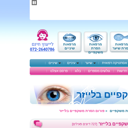
תחילתו
של
דף
אינטרנט,
לחץ
אנטר
כדי
לעבור
לאזור
מרפאות
מרפאות
מרפאות
תוכן
רת שיער
הסרת
שיניים
משקפיים
מרכזי
אסתטיקה רפואית
שיער
עיניים
שיניים
חדשות
גולשים מספרים
בלוג
פרסם אצלנו
יים בלייזר
ת משקפיים
פורום הסרת משקפיים בלייזר
>
קפיים בלייזר
[727 דיונים פעילים]