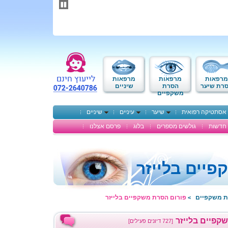
תחילתו
של
דף
אינטרנט,
לחץ
אנטר
כדי
לעבור
לאזור
מרפאות
מרפאות
מרפאות
תוכן
רת שיער
הסרת
שיניים
משקפיים
מרכזי
אסתטיקה רפואית
שיער
עיניים
שיניים
חדשות
גולשים מספרים
בלוג
פרסם אצלנו
יים בלייזר
ת משקפיים
פורום הסרת משקפיים בלייזר
>
קפיים בלייזר
[727 דיונים פעילים]