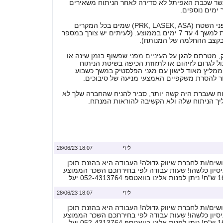
שר שכבת האפיתל לא סדירה לאחר הניתוח משאירים
מים נוספים.
בשיטת הלייזר על פני השטח (PRK, LASEK, ASA) שמים בכל המקרים
עדשת מגע טיפולית למשך 4 עד 7 ימים בממוצע. (לעיתים יש צורך במספר
 בקצב ההחלמה של המנותח).
, מטרתם להגן על העיניים מפני שפשוף בזמן שינה או
ל לגרום לזיהום או לתזוזת הכיפה בשיטת הניתוח
ממליץ מאוד לישון עם מגני הפלסטיק במשך כשבוע
זר להסרת משקפיים האמצעי מניעה של סיבוכים.
וח שעברת היה קשה יותר, סביר להניח שהחברה שלך לא
יך הניתוח שלה ולא הקשיבה להוראות המנתח.
ליזי
18:07 28/06/23
ים/ות לחברת שיווק גדולה! העבודה היא בהזנת תוכן
ניסיון כלשהו! שעות עבודה לפי בחירתכם השכר הממוצע
ליזי
18:07 28/06/23
ים/ות לחברת שיווק גדולה! העבודה היא בהזנת תוכן
ניסיון כלשהו! שעות עבודה לפי בחירתכם השכר הממוצע