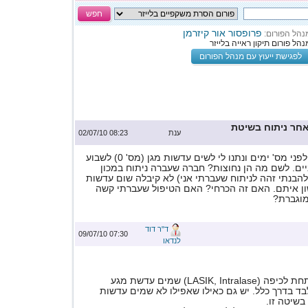
חפש
פרופסור אור קיזרמן
נהל הפורום:
נהל פורום תיקון ראייה בלייזר
לפגישת ייעוץ עם מנהל הפורום
חר ניתוח בשיטת
ענת
08:23 02/07/10
עברתי את הניתוח לפני מס' ימים ונתנו לי לשים עדשות מגן (מס' 0) לשבוע
יניים. לשם מה הן נחוצות? חברה שעברה ניתוח במכון
מסוג ASA (שלהבנתי זהה לניתוח שעברתי אני) לא קיבלה שום עדשות
ישון איתם. האם זה הכרחי? האם הטיפול שעברתי קשה
מוגברת?
ד"ר דוד
07:30 09/07/10
לנדאו
בשיטות הניתוח מתחת לכיפה (LASIK, Intralase) שמים עדשת מגע
ד בדרך כלל. יש גם כאילו שאפילו לא שמים עדשות
בשיטה זו.