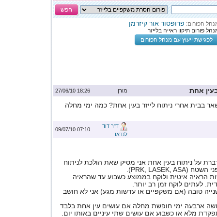
חפש
פרופסור אור קיזרמן
נהל הפורום:
נהל פורום תיקון ראייה בלייזר
לפגישת ייעוץ עם מנהל הפורום
עין אחת
מורן
18:26 27/06/10
אר בבית אחרי ניתוח לייזר בעין אחת? כמה ימי מחלה
ד"ר דוד
07:10 09/07/10
לנדאו
ת על ניתוח בעין אחת אני מסיק שאת הולכת לניתוח
PRK, LASEK, AS).
ת הראיה איטית ולוקח בממוצע כשבוע עד שהראיה
ת. לעתים לוקח זמן רב יותר.
נייה טובה (אם משקפיים או עדשות מגע) אני לא חושב
ושה ארבעה ימי חופשת מחלה אם עושים עין אחת בלבד
קדת מלא או כשבוע אם עושים שתי עיניים באותו יום.