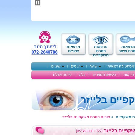
תחילתו
של
דף
אינטרנט,
לחץ
אנטר
כדי
לעבור
לאזור
מרפאות
מרפאות
מרפאות
תוכן
רת שיער
הסרת
שיניים
משקפיים
מרכזי
אסתטיקה רפואית
שיער
עיניים
שיניים
חדשות
גולשים מספרים
בלוג
פרסם אצלנו
יים בלייזר
ת משקפיים
פורום הסרת משקפיים בלייזר
>
קפיים בלייזר
[727 דיונים פעילים]