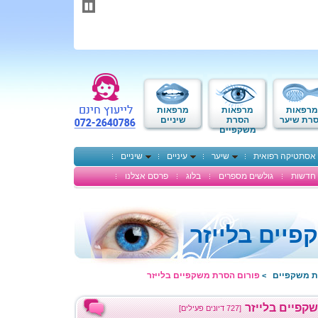
תחילתו
של
דף
אינטרנט,
לחץ
אנטר
כדי
לעבור
לאזור
מרפאות
מרפאות
מרפאות
תוכן
רת שיער
הסרת
שיניים
משקפיים
מרכזי
אסתטיקה רפואית
שיער
עיניים
שיניים
חדשות
גולשים מספרים
בלוג
פרסם אצלנו
יים בלייזר
ת משקפיים
פורום הסרת משקפיים בלייזר
>
קפיים בלייזר
[727 דיונים פעילים]