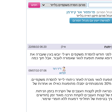
חפש
פרופסור אור קיזרמן
נהל הפורום:
נהל פורום תיקון ראייה בלייזר
לפגישת ייעוץ עם מנהל הפורום
יתוח
אילן
06:20 22/06/10
לפני חודש להסרת משקפים ויש לי יובש בעין שעברה את
רופא שזאת תופעת לוואי שאמורה לעבור, אבל תוך כמה
ד"ר דוד
07:06 09/07/10
לנדאו
תופעת לוואי מוכרת לאחר ניתוחי לייזר להסרת משקפיים.
מעריכים שקרוב ל- 30% מהמנותחים יסבלו מתופעות כאילו או אחרות של
נראה לנזק לקצות העצבים של הקרנית בזמן הניתוח.
של קצות העצבים לוקחת הרבה מאוד זמן (חודשים
ורך בטיפות של תחליפי דמעות ללא חומרי שימור.