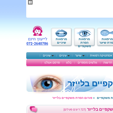
תחילתו
של
דף
אינטרנט,
לחץ
אנטר
כדי
לעבור
לאזור
מרפאות
מרפאות
מרפאות
תוכן
רת שיער
הסרת
שיניים
משקפיים
מרכזי
אסתטיקה רפואית
שיער
עיניים
שיניים
חדשות
גולשים מספרים
בלוג
פרסם אצלנו
יים בלייזר
ת משקפיים
פורום הסרת משקפיים בלייזר
>
קפיים בלייזר
[727 דיונים פעילים]