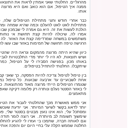
מהרגליים. החלטתי שאני אמתין לראות את התוצאות
ממנה איך הטיפול, אם הוא כואב ואם היא מרוצה
אותו.
כבר אחרי חודש וחצי מתחילת הטיפולים שלה, כ
מתחילות לאט לאט להעלם וכמה שהיא שמחה ומרו
הולכת לעשות את זה. היא גם אמרה לי שבמכון שבו
אמרו לה, שיכולה להיות קצת תחושת אי נוחות,
משתמשים במשחה שמרדימה קצת את האזור. לה לא
הרגישה טיפה תחושה של חמימות באזור שבו עשו לה
כיוון שהיא היתה מרוצה מהמקום ונראה היה שהטי
ושיש תוצאות, לא היו לי יותר מדי התלבטויות לגבי
באותו מכון. בפגישה הסבירו לי על הטיפול, כמה
שיתקבלו. החלטתי להתחיל בטיפולים.
בין טיפול לטיפול צריכה להיות הפסקה, כך שאני ק
אחת לשבועיים עד ארבעה שבועות. כל טיפול נמ
שנגמרו הטיפולים הייתי מרוצה מאוד מהתוצאות. כ
לי באזור הסנטר נעלם ונותרה רק פלומה דקיקה שא
מתאמצים.
אני ממש מאושרת מכך שהחלטתי לעבור את הטיפול
יותר לדאוג בקשר לשיער המיותר. אני יודעת שעכש
ומסתכל עלי, הוא אינו נועץ מבטים בסנטר שלי, פ
שימשוך תשומת לב מיותרת.. אני רוצה לומר תודה
וגם לאותה חברה, שתמכו בי ועזרו לי להגיע להחל
החלטה שממש הקלה עלי בחיי היום יום והפכה אותי 