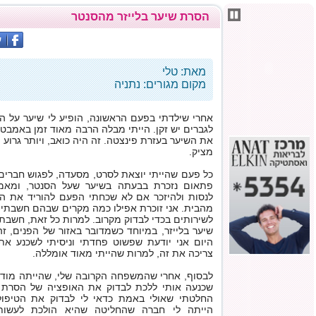
הסרת שיער בלייזר מהסנטר
מאת: טלי
מקום מגורים: נתניה
אחרי שילדתי בפעם הראשונה, הופיע לי שיער על ה
לגברים יש זקן. הייתי מבלה הרבה מאוד זמן באמבט
את השיער בעזרת פינצטה. זה היה כואב, ויותר גרו
מציק.
כל פעם שהייתי יוצאת לסרט, מסעדה, לפגוש חברים 
פתאום נזכרת בבעתה בשיער שעל הסנטר, ומאמצ
לנסות ולהיזכר אם לא שכחתי הפעם להוריד את הש
מהבית. אני זוכרת אפילו כמה מקרים שבהם חשבתי
לשירותים בכדי לבדוק מקרוב. למרות כל זאת, חשבת
שיער בלייזר, במיוחד כשמדובר באזור של הפנים, זה
היום אני יודעת שפשוט פחדתי וניסיתי לשכנע א
צריכה את זה, למרות שהייתי מאוד אומללה.
לבסוף, אחרי שהמשפחה הקרובה שלי, שהייתה מודע
שכנעה אותי ללכת לבדוק את האופציה של הסרת ש
החלטתי שאולי באמת כדאי לי לבדוק את הטיפול
הייתה לי חברה שהחליטה שהיא הולכת לעשות 