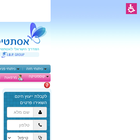
ניתוחי חזה
ניתוחי פני
קוסמטיקה
מרפאות
מתלבטים
הגעת
לתוכן
המרכזי,
באפשרותך
ללחוץ
אנטר
כדי
לדלג
לאזור