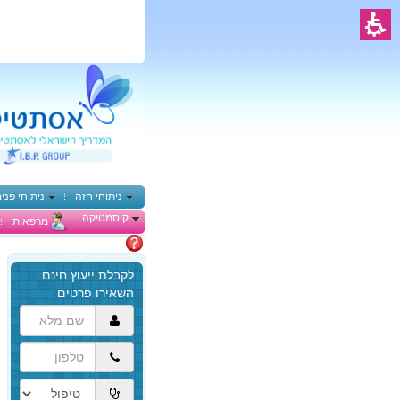
ניתוחי חזה
ניתוחי פני
קוסמטיקה
מרפאות
מתלבטים
הגעת
לתוכן
המרכזי,
באפשרותך
ללחוץ
אנטר
כדי
לדלג
לאזור