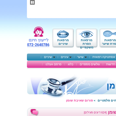
תחילתו
של
דף
אינטרנט,
לחץ
אנטר
כדי
לעבור
לאזור
מרפאות
מרפאות
מרפאות
תוכן
רת שיער
הסרת
שיניים
משקפיים
מרכזי
אסתטיקה רפואית
שיער
עיניים
שיניים
חדשות
גולשים מספרים
בלוג
פרסם אצלנו
מן
חים פלסטיים
פורום שאיבת שומן
>
ומן
[624 דיונים פעילים]