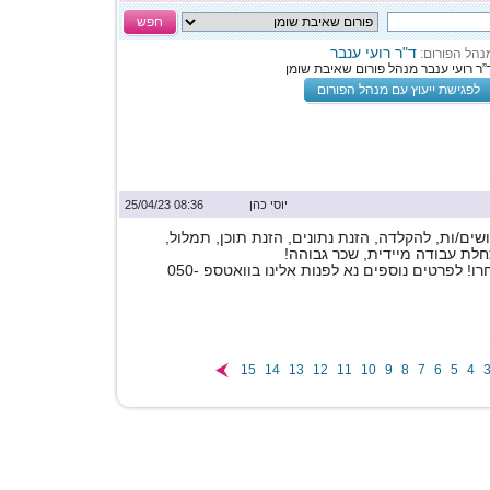
חפש
ד"ר רועי ענבר
נהל הפורום:
”ר רועי ענבר מנהל פורום שאיבת שומן
לפגישת ייעוץ עם מנהל הפורום
יוסי כהן
08:36 25/04/23
ים/ות, להקלדה, הזנת נתונים, הזנת תוכן, תמלול,
לת עבודה מיידית, שכר גבוהה!
תלוי במשרה שתבחרו! לפרטים נוספים נא לפנות אלינו בוואטספ 050-
15
14
13
12
11
10
9
8
7
6
5
4