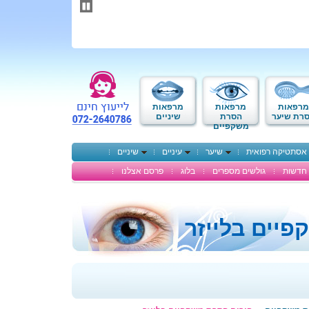
תחילתו
של
דף
אינטרנט,
לחץ
אנטר
כדי
לעבור
לאזור
מרפאות
מרפאות
מרפאות
תוכן
רת שיער
הסרת
שיניים
משקפיים
מרכזי
אסתטיקה רפואית
שיער
עיניים
שיניים
חדשות
גולשים מספרים
בלוג
פרסם אצלנו
יים בלייזר