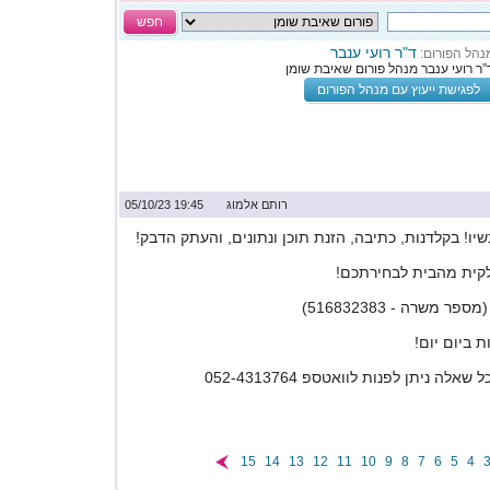
חפש
ד"ר רועי ענבר
נהל הפורום:
”ר רועי ענבר מנהל פורום שאיבת שומן
לפגישת ייעוץ עם מנהל הפורום
רותם אלמוג
19:45 05/10/23
יו! בקלדנות, כתיבה, הזנת תוכן ונתונים, והעתק הדבק!
קית מהבית לבחירתכם!
 משרה - 516832383)
 ביום יום!
לה ניתן לפנות לוואטספ 052-4313764
15
14
13
12
11
10
9
8
7
6
5
4