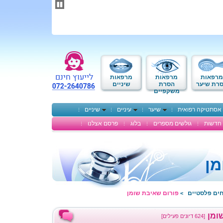
תחילתו
של
דף
אינטרנט,
לחץ
אנטר
כדי
לעבור
לאזור
מרפאות
מרפאות
מרפאות
תוכן
רת שיער
הסרת
שיניים
משקפיים
מרכזי
אסתטיקה רפואית
שיער
עיניים
שיניים
חדשות
גולשים מספרים
בלוג
פרסם אצלנו
מן
חים פלסטיים
פורום שאיבת שומן
>
ומן
[624 דיונים פעילים]