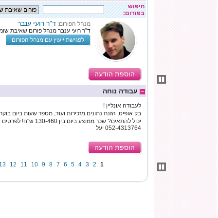
חיפוש
בפורום:
ד"ר רועי ענבר
מנהל הפורום:
ד”ר רועי ענבר מנהל פורום שאיבת שומן
לפגישת ייעוץ עם מנהל הפורום
הוספת הודעה
עבודה נוחה
לעבודה אונליין !
בק אופיס, הזנת נתונים מזכירות ועוד, מספר שעות ביום בוקר/צ
יכול להתאים? שכר ממוצע ביום 
052-4313764 יעל
הוספת הודעה
13
12
11
10
9
8
7
6
5
4
3
2
1