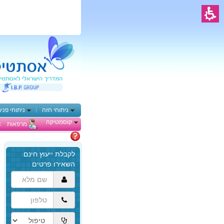
ניתוחי חזה
ניתוחי פני
קוסמטיקה
מרפאות
מתלבטים
הגעת
לתוכן
המרכזי,
באפשרותך
ללחוץ
אנטר
כדי
לדלג
לאזור