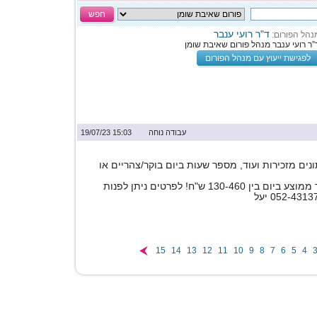
חפש
ד"ר רועי ענבר
נהל הפורום:
”ר רועי ענבר מנהל פורום שאיבת שומן
לפגישת ייעוץ עם מנהל הפורום
עבודה נוחה
15:03 19/07/23
ונים מזכירות ועוד, מספר שעות ביום בוקר/צהריים או
יכול להתאים? שכר ממוצע ביום בין 130-460 ש"ח! לפרטים ניתן לפנות
15
14
13
12
11
10
9
8
7
6
5
4