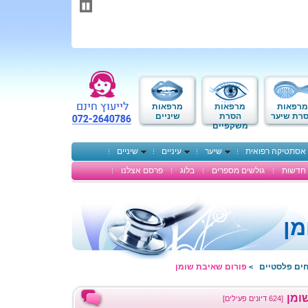
תחילתו
של
דף
אינטרנט,
לחץ
אנטר
כדי
לעבור
לאזור
מרפאות
מרפאות
מרפאות
תוכן
רת שיער
הסרת
שיניים
משקפיים
מרכזי
אסתטיקה רפואית
שיער
עיניים
שיניים
חדשות
גולשים מספרים
בלוג
פרסם אצלנו
מן
חים פלסטיים
פורום שאיבת שומן
>
ומן
[624 דיונים פעילים]