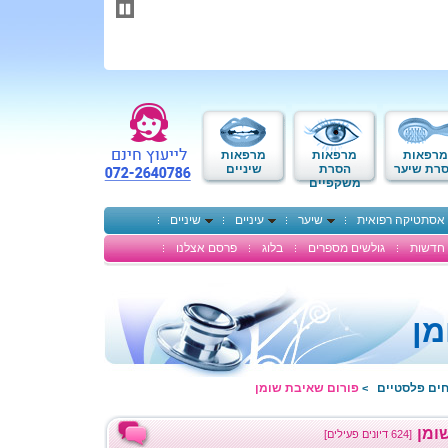
תחילתו
של
דף
אינטרנט,
לחץ
אנטר
כדי
לעבור
לאזור
מרפאות
מרפאות
מרפאות
תוכן
רת שיער
הסרת
שיניים
משקפיים
מרכזי
אסתטיקה רפואית
שיער
עיניים
שיניים
חדשות
גולשים מספרים
בלוג
פרסם אצלנו
מן
חים פלסטיים
פורום שאיבת שומן
>
ומן
[624 דיונים פעילים]