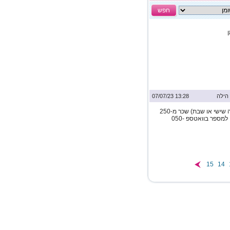
חפש
הילה
13:28 07/07/23
עבודה בבק אופיס והקלדה בימים ראשון עד חמישי (לא חובה שישי או שבת) שכר מ-250
עד 750 ש"ח ליום (תלוי כמה תעבדו), ניתן לשלוח קורות חיים למספר בוואטספ 050-
15
14