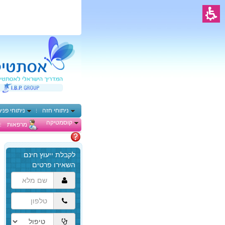
ניתוחי חזה
ניתוחי פני
קוסמטיקה
מרפאות
מתלבטים
הגעת
לתוכן
המרכזי,
באפשרותך
ללחוץ
אנטר
כדי
לדלג
לאזור