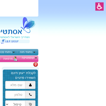
ניתוחי חזה
ניתוחי פני
קוסמטיקה
מרפאות
מתלבטים
הגעת
לתוכן
המרכזי,
באפשרותך
ללחוץ
אנטר
כדי
לדלג
לאזור