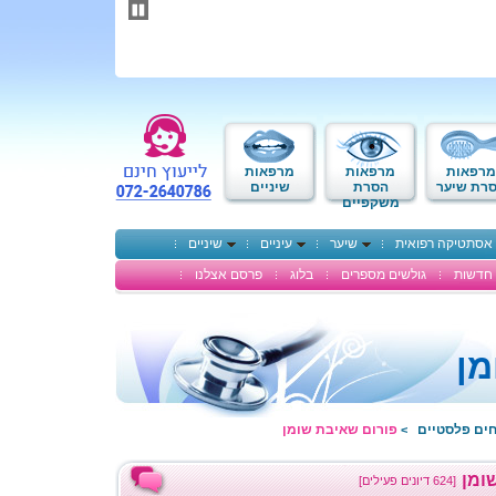
תחילתו
של
דף
אינטרנט,
לחץ
אנטר
כדי
לעבור
לאזור
מרפאות
מרפאות
מרפאות
תוכן
רת שיער
הסרת
שיניים
משקפיים
מרכזי
אסתטיקה רפואית
שיער
עיניים
שיניים
חדשות
גולשים מספרים
בלוג
פרסם אצלנו
מן
חים פלסטיים
פורום שאיבת שומן
>
ומן
[624 דיונים פעילים]