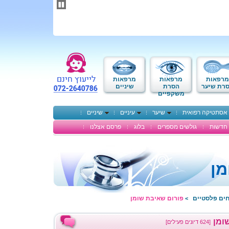
תחילתו
של
דף
אינטרנט,
לחץ
אנטר
כדי
לעבור
לאזור
מרפאות
מרפאות
מרפאות
תוכן
רת שיער
הסרת
שיניים
משקפיים
מרכזי
אסתטיקה רפואית
שיער
עיניים
שיניים
חדשות
גולשים מספרים
בלוג
פרסם אצלנו
מן
חים פלסטיים
פורום שאיבת שומן
>
ומן
[624 דיונים פעילים]