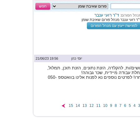
חפש
ד"ר רועי ענבר
נהל הפורום:
”ר רועי ענבר מנהל פורום שאיבת שומן
לפגישת ייעוץ עם מנהל הפורום
יוסי כהן
19:56 21/06/23
ים/ות, להקלדה, הזנת נתונים, הזנת תוכן, תמלול,
לת עבודה מיידית, שכר גבוהה!
תלוי במשרה שתבחרו! לפרטים נוספים נא לפנות אלינו בוואטספ 050-
15
14
13
12
11
10
9
8
7
6
5
4