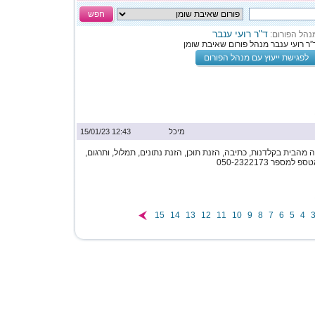
חפש
ד"ר רועי ענבר
נהל הפורום:
”ר רועי ענבר מנהל פורום שאיבת שומן
לפגישת ייעוץ עם מנהל הפורום
מיכל
12:43 15/01/23
מהבית בקלדנות, כתיבה, הזנת תוכן, הזנת נתונים, תמלול, ותרגום,
ספר 050-2322173
15
14
13
12
11
10
9
8
7
6
5
4