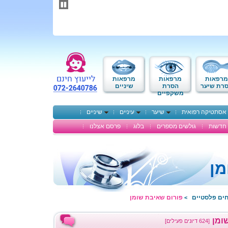
תחילתו
של
דף
אינטרנט,
לחץ
אנטר
כדי
לעבור
לאזור
מרפאות
מרפאות
מרפאות
תוכן
רת שיער
הסרת
שיניים
משקפיים
מרכזי
אסתטיקה רפואית
שיער
עיניים
שיניים
חדשות
גולשים מספרים
בלוג
פרסם אצלנו
מן
חים פלסטיים
פורום שאיבת שומן
>
ומן
[624 דיונים פעילים]