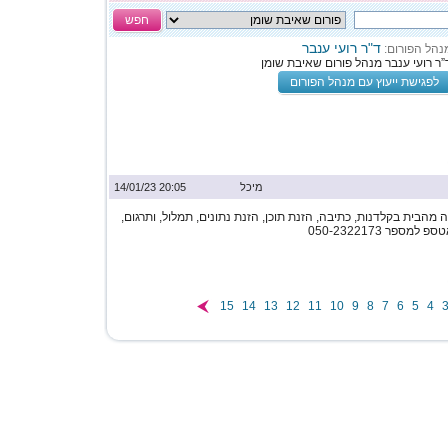
חפש
ד"ר רועי ענבר
נהל הפורום:
”ר רועי ענבר מנהל פורום שאיבת שומן
לפגישת ייעוץ עם מנהל הפורום
מיכל
20:05 14/01/23
מהבית בקלדנות, כתיבה, הזנת תוכן, הזנת נתונים, תמלול, ותרגום,
ספר 050-2322173
15
14
13
12
11
10
9
8
7
6
5
4