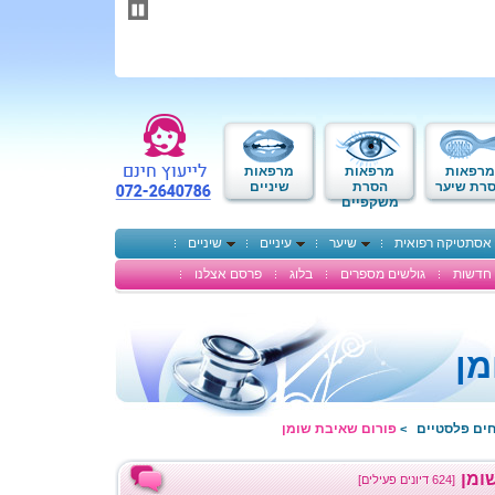
תחילתו
של
דף
אינטרנט,
לחץ
אנטר
כדי
לעבור
לאזור
מרפאות
מרפאות
מרפאות
תוכן
רת שיער
הסרת
שיניים
משקפיים
מרכזי
אסתטיקה רפואית
שיער
עיניים
שיניים
חדשות
גולשים מספרים
בלוג
פרסם אצלנו
מן
חים פלסטיים
פורום שאיבת שומן
>
ומן
[624 דיונים פעילים]