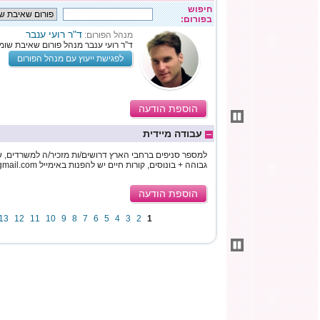
חיפוש
בפורום:
ד"ר רועי ענבר
מנהל הפורום:
ד”ר רועי ענבר מנהל פורום שאיבת שומן
לפגישת ייעוץ עם מנהל הפורום
הוספת הודעה
עבודה מיידית
למספר סניפים ברחבי הארץ דרושים/ות מזכיר/ה למשרדים, ש
גבוהה + בונוסים, קורות חיים יש להפנות באימייל workingnowonline12@gmail.com
הוספת הודעה
13
12
11
10
9
8
7
6
5
4
3
2
1