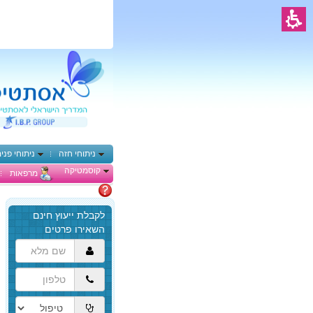
ניתוחי חזה
ניתוחי פני
קוסמטיקה
מרפאות
מתלבטים
הגעת
לתוכן
המרכזי,
באפשרותך
ללחוץ
אנטר
כדי
לדלג
לאזור