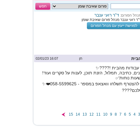
חפש
ד"ר רועי ענבר
נהל הפורום:
”ר רועי ענבר מנהל פורום שאיבת שומן
לפגישת ייעוץ עם מנהל הפורום
בית
חן
16:07 02/01/23
עבודות מהבית !????✨
ים, כתיבה, תמלול, הזנת תוכן, לענות על סקרים ועוד!
שעות נוחות✅
ף תשלחו וואצאפ במספר - 058-5599625❤️✨
לכם????
15
14
13
12
11
10
9
8
7
6
5
4