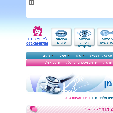
תחילתו
של
דף
אינטרנט,
לחץ
אנטר
כדי
לעבור
לאזור
מרפאות
מרפאות
מרפאות
תוכן
רת שיער
הסרת
שיניים
משקפיים
מרכזי
אסתטיקה רפואית
שיער
עיניים
שיניים
חדשות
גולשים מספרים
בלוג
פרסם אצלנו
מן
חים פלסטיים
פורום שאיבת שומן
>
ומן
[624 דיונים פעילים]