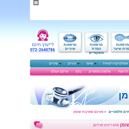
תחילתו
של
דף
אינטרנט,
לחץ
אנטר
כדי
לעבור
לאזור
מרפאות
מרפאות
מרפאות
תוכן
רת שיער
הסרת
שיניים
משקפיים
מרכזי
אסתטיקה רפואית
שיער
עיניים
שיניים
חדשות
גולשים מספרים
בלוג
פרסם אצלנו
מן
חים פלסטיים
פורום שאיבת שומן
>
ומן
[624 דיונים פעילים]