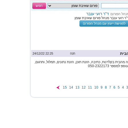
חפש
ד"ר רועי ענבר
נהל הפורום:
”ר רועי ענבר מנהל פורום שאיבת שומן
לפגישת ייעוץ עם מנהל הפורום
בית
חנה
22:25 24/12/22
מהבית בקלדנות, כתיבה, הזנת תוכן, הזנת נתונים, תמלול, ותרגום,
ספר 050-2322173
15
14
13
12
11
10
9
8
7
6
5
4