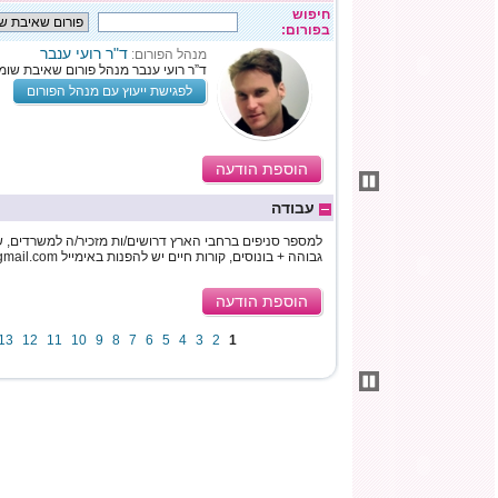
חיפוש
בפורום:
ד"ר רועי ענבר
מנהל הפורום:
ד”ר רועי ענבר מנהל פורום שאיבת שומן
לפגישת ייעוץ עם מנהל הפורום
הוספת הודעה
עבודה
למספר סניפים ברחבי הארץ דרושים/ות מזכיר/ה למשרדים, ש
גבוהה + בונוסים, קורות חיים יש להפנות באימייל workingnowonline12@gmail.com
הוספת הודעה
13
12
11
10
9
8
7
6
5
4
3
2
1