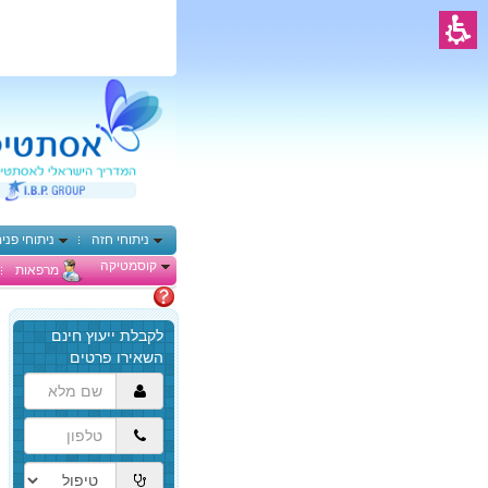
ניתוחי חזה
ניתוחי פני
קוסמטיקה
מרפאות
מתלבטים
הגעת
לתוכן
המרכזי,
באפשרותך
ללחוץ
אנטר
כדי
לדלג
לאזור