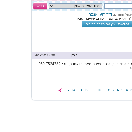
חפש
ד"ר רועי ענבר
נהל הפורום:
”ר רועי ענבר מנהל פורום שאיבת שומן
לפגישת ייעוץ עם מנהל הפורום
לורין
12:38 04/12/22
היוש ! אנחנו רוצות להכיר אותך בייב, אנחנו זמינות מאמי בוואטספ, דורין 050-7534732
15
14
13
12
11
10
9
8
7
6
5
4