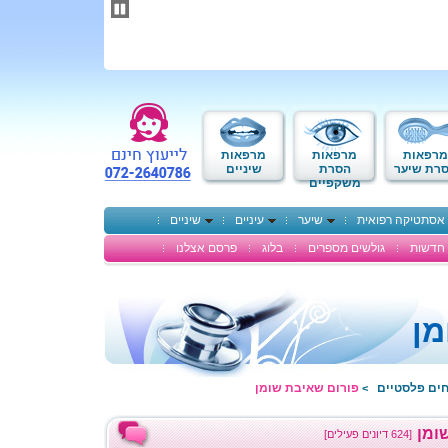
תחילתו
של
דף
אינטרנט,
לחץ
אנטר
כדי
לעבור
לאזור
מרפאות
מרפאות
מרפאות
תוכן
רת שיער
הסרת
שיניים
משקפיים
מרכזי
אסתטיקה רפואית
שיער
עיניים
שיניים
חדשות
גולשים מספרים
בלוג
פרסם אצלנו
מן
חים פלסטיים
פורום שאיבת שומן
>
ומן
[624 דיונים פעילים]