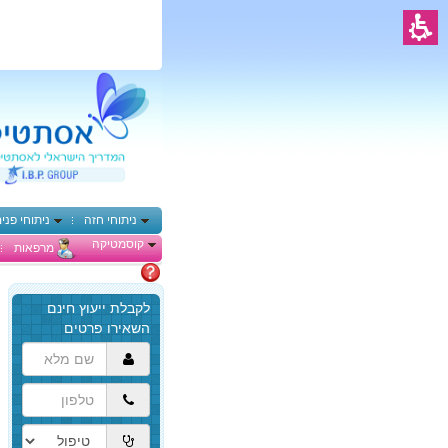
ניתוחי חזה
ניתוחי פני
קוסמטיקה
מרפאות
מתלבטים
הגעת
לתוכן
המרכזי,
באפשרותך
ללחוץ
אנטר
כדי
לדלג
לאזור