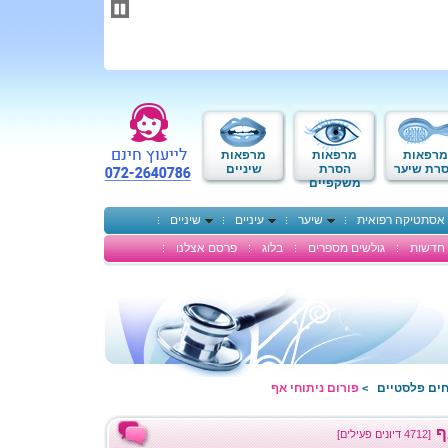
תחילתו
של
דף
אינטרנט,
לחץ
אנטר
כדי
לעבור
לאזור
מרפאות
מרפאות
מרפאות
תוכן
רת שיער
הסרת
שיניים
משקפיים
מרכזי
אסתטיקה רפואית
שיער
עיניים
שיניים
חדשות
גולשים מספרים
בלוג
פרסם אצלנו
חים פלסטיים
פורום ניתוחי אף
>
ף
[4712 דיונים פעילים]