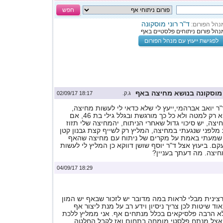
חפש
ד"ר רוני מוסקונה
נהל הפורום:
נהל פורום ניתוחים פלסטיים באף
לפגישת ייעוץ עם מנהל הפורום
מוסקונה בנושא מחיצה באף
ג.ק.
18:17 02/09/17
"ר יואב אברהמי,ייעץ לי שלא כדאי לי לעשות מחיצה,
העקמומיות שלי היא רק למטה ולא כל כך מורגשת ובגלל גילי בת 46, אם
צה, יש סיכוי גדול שאחרי הניתוח, יהמחיצה שלי תזוז
ע מלפני שנגעתי במחיצה, המליץ רק לשייף קצת גבנון קטן
. שמעתי באמת על מקרים של ניתוח עם מחיצה שהאף
ם. ביעוץ אצל ד"ר יוסף שושן דווקא כן המליץ לי לעשות
חיצה. מה דעתך בעניין?
18:29 04/09/17
ינית מבלי לראות במה מדובר יש לזכור שבאף יש המון
ד שיטות לכן צריך ניסיון וידע רב על מנת ליצור אף
לא הרבה פלסיקאים בכלל מנתחים אף. אני ממליץ ללכת
אצל מנתח פלסטי מומחה בתחום ואז לקבל החלטה.