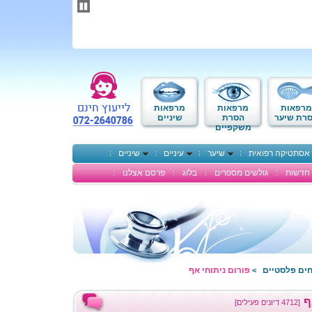
תחילתו
של
דף
אינטרנט,
לחץ
אנטר
כדי
לעבור
לאזור
מרפאות
מרפאות
מרפאות
תוכן
רת שיער
הסרת
שיניים
משקפיים
מרכזי
אסתטיקה רפואית
שיער
עיניים
שיניים
חדשות
גולשים מספרים
בלוג
פרסם אצלנו
חים פלסטיים
פורום ניתוחי אף
>
ף
[4712 דיונים פעילים]