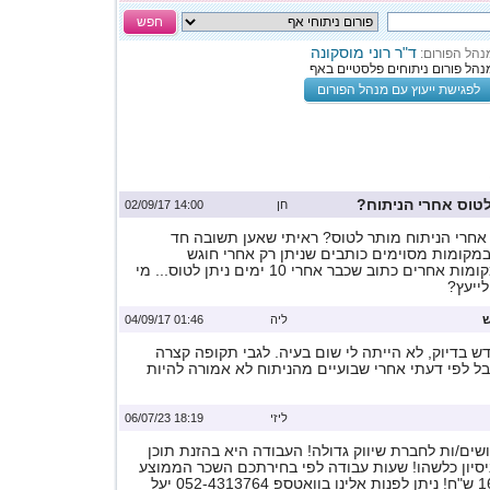
חפש
ד"ר רוני מוסקונה
נהל הפורום:
נהל פורום ניתוחים פלסטיים באף
לפגישת ייעוץ עם מנהל הפורום
טוס אחרי הניתוח?
חן
14:00 02/09/17
 אחרי הניתוח מותר לטוס? ראיתי שאען תשובה חד
במקומות מסוימים כותבים שניתן רק אחרי חוגש
וחצי-חודשיים.. במקומות אחרים כתוב שכבר אחרי 10 ימים ניתן לטוס... מי
לייעץ?
ש
ליה
01:46 04/09/17
ש בדיוק, לא הייתה לי שום בעיה. לגבי תקופה קצרה
אבל לפי דעתי אחרי שבועיים מהניתוח לא אמורה להיות
ליזי
18:19 06/07/23
ים/ות לחברת שיווק גדולה! העבודה היא בהזנת תוכן
ניסיון כלשהו! שעות עבודה לפי בחירתכם השכר הממוצע