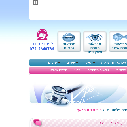
תחילתו
של
דף
אינטרנט,
לחץ
אנטר
כדי
לעבור
לאזור
מרפאות
מרפאות
מרפאות
תוכן
רת שיער
הסרת
שיניים
משקפיים
מרכזי
אסתטיקה רפואית
שיער
עיניים
שיניים
חדשות
גולשים מספרים
בלוג
פרסם אצלנו
חים פלסטיים
פורום ניתוחי אף
>
ף
[4712 דיונים פעילים]