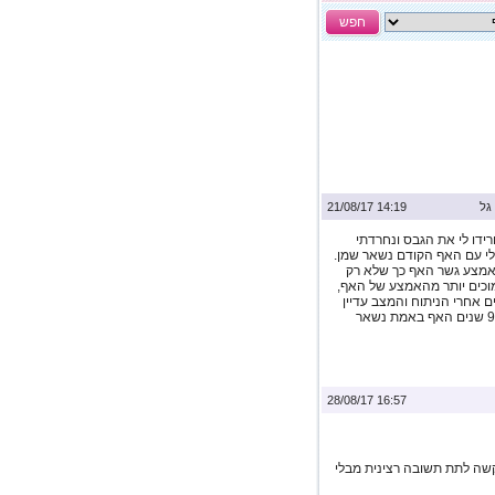
חפש
גל
14:19 21/08/17
ורידו לי את הגבס ונחרדתי
 האף השמן שהיה 70% מהבעיה שלי עם האף הקודם נשאר שמן.
 מאמצע גשר האף כך שלא רק
ריים נמוכים יותר מהאמצע של האף,
 כך קצה האף מורם וחזירי. ראיתי שאת כבר 9 שנים אחרי הניתוח והמצב עדיין
לא השתנה... קיבלת אולי איזו שהיא הצעה? האם גם לאחר 9 שנים האף באמת נשאר
16:57 28/08/17
קשה לתת תשובה רצינית מבלי