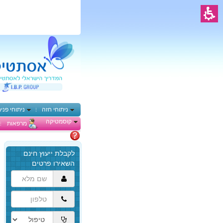
ניתוחי חזה
ניתוחי פני
קוסמטיקה
מרפאות
מתלבטים
הגעת
לתוכן
המרכזי,
באפשרותך
ללחוץ
אנטר
כדי
לדלג
לאזור