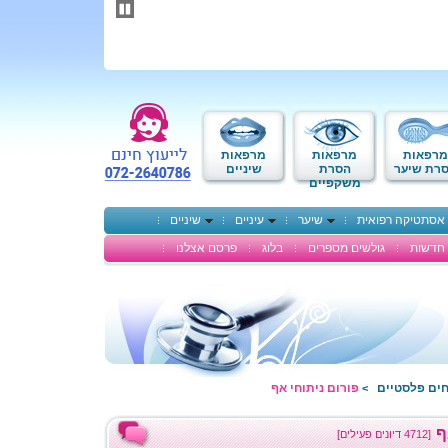
תחילתו
של
דף
אינטרנט,
לחץ
אנטר
כדי
לעבור
לאזור
מרפאות
מרפאות
מרפאות
תוכן
רת שיער
הסרת
שיניים
משקפיים
מרכזי
אסתטיקה רפואית
שיער
עיניים
שיניים
חדשות
גולשים מספרים
בלוג
פרסם אצלנו
חים פלסטיים
פורום ניתוחי אף
>
ף
[4712 דיונים פעילים]