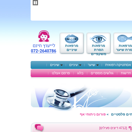
תחילתו
של
דף
אינטרנט,
לחץ
אנטר
כדי
לעבור
לאזור
מרפאות
מרפאות
מרפאות
תוכן
רת שיער
הסרת
שיניים
משקפיים
מרכזי
אסתטיקה רפואית
שיער
עיניים
שיניים
חדשות
גולשים מספרים
בלוג
פרסם אצלנו
חים פלסטיים
פורום ניתוחי אף
>
ף
[4712 דיונים פעילים]