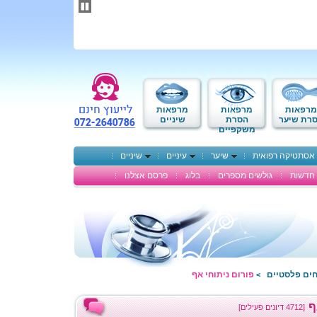
תחילתו
של
דף
אינטרנט,
לחץ
אנטר
כדי
לעבור
לאזור
מרפאות
מרפאות
מרפאות
תוכן
רת שיער
הסרת
שיניים
משקפיים
מרכזי
אסתטיקה רפואית
שיער
עיניים
שיניים
חדשות
גולשים מספרים
בלוג
פרסם אצלנו
חים פלסטיים
פורום ניתוחי אף
>
ף
[4712 דיונים פעילים]