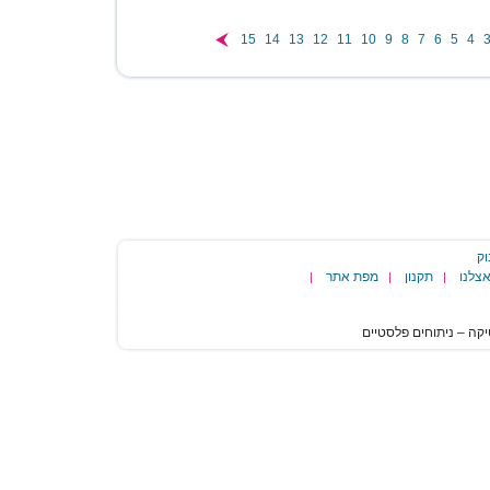
15
14
13
12
11
10
9
8
7
6
5
4
וק
צלנו
תקנון
מפת אתר
|
|
|
הגעת
לסוף
דף:
לאחר
3
שבועות-