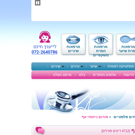
תחילתו
של
דף
אינטרנט,
לחץ
אנטר
כדי
לעבור
לאזור
מרפאות
מרפאות
מרפאות
תוכן
רת שיער
הסרת
שיניים
משקפיים
מרכזי
אסתטיקה רפואית
שיער
עיניים
שיניים
חדשות
גולשים מספרים
בלוג
פרסם אצלנו
חים פלסטיים
פורום ניתוחי אף
>
ף
[4712 דיונים פעילים]