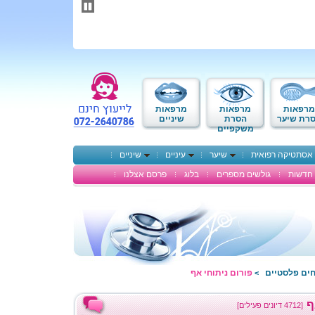
תחילתו
של
דף
אינטרנט,
לחץ
אנטר
כדי
לעבור
לאזור
מרפאות
מרפאות
מרפאות
תוכן
רת שיער
הסרת
שיניים
משקפיים
מרכזי
אסתטיקה רפואית
שיער
עיניים
שיניים
חדשות
גולשים מספרים
בלוג
פרסם אצלנו
חים פלסטיים
פורום ניתוחי אף
>
ף
[4712 דיונים פעילים]