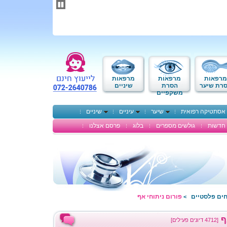
תחילתו
של
דף
אינטרנט,
לחץ
אנטר
כדי
לעבור
לאזור
מרפאות
מרפאות
מרפאות
תוכן
רת שיער
הסרת
שיניים
משקפיים
מרכזי
אסתטיקה רפואית
שיער
עיניים
שיניים
חדשות
גולשים מספרים
בלוג
פרסם אצלנו
חים פלסטיים
פורום ניתוחי אף
>
ף
[4712 דיונים פעילים]