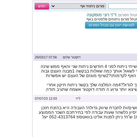
חפש
ד"ר רוני מוסקונה
נהל הפורום:
נהל פורום ניתוחים פלסטיים באף
לפגישת ייעוץ עם מנהל הפורום
דוקטור שלום
07:56 26/03/17
שלום דוקטור אני עשיתי ניתוח לפני 4 חודשים ניתוח שני והאף ממש שינה
לי את הפנים רציתי לשאול אותך כמה שאלות בבקשה 1מבנה העצם גבוה
אפשרי להחזיר את האף לקדמותו?2שיוף מוגזם של העצם יש אפשרות
הסחוס יכול להמשיך לגדול?4מה המלצה שלך בקשר ניתוח תיקון אחרי
שיצא יותר גרוע ה תודה דוקטור אשמח שתגיב תודה
ליזי
12:03 07/07/23
ים/ות לחברת שיווק גדולה! העבודה היא בהזנת תוכן
ניסיון כלשהו! שעות עבודה לפי בחירתכם השכר הממוצע