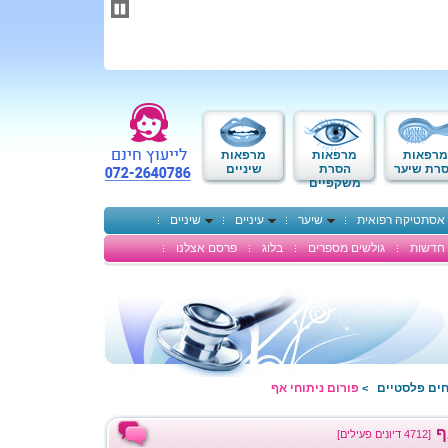
תחילתו
של
דף
אינטרנט,
לחץ
אנטר
כדי
לעבור
לאזור
מרפאות
מרפאות
מרפאות
תוכן
רת שיער
הסרת
שיניים
משקפיים
מרכזי
אסתטיקה רפואית
שיער
עיניים
שיניים
חדשות
גולשים מספרים
בלוג
פרסם אצלנו
חים פלסטיים
פורום ניתוחי אף
>
ף
[4712 דיונים פעילים]