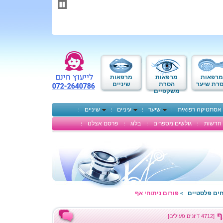
תחילתו
של
דף
אינטרנט,
לחץ
אנטר
כדי
לעבור
לאזור
מרפאות
מרפאות
מרפאות
תוכן
רת שיער
הסרת
שיניים
משקפיים
מרכזי
אסתטיקה רפואית
שיער
עיניים
שיניים
חדשות
גולשים מספרים
בלוג
פרסם אצלנו
חים פלסטיים
פורום ניתוחי אף
>
ף
[4712 דיונים פעילים]